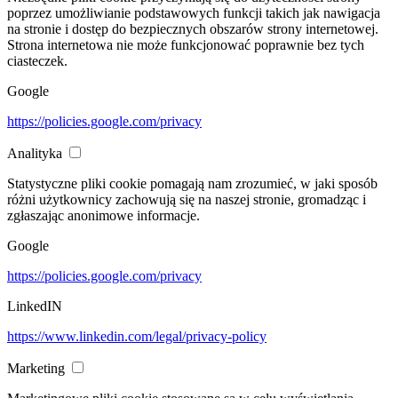
poprzez umożliwianie podstawowych funkcji takich jak nawigacja
na stronie i dostęp do bezpiecznych obszarów strony internetowej.
Strona internetowa nie może funkcjonować poprawnie bez tych
ciasteczek.
Google
https://policies.google.com/privacy
Analityka
Statystyczne pliki cookie pomagają nam zrozumieć, w jaki sposób
różni użytkownicy zachowują się na naszej stronie, gromadząc i
zgłaszając anonimowe informacje.
Google
https://policies.google.com/privacy
LinkedIN
https://www.linkedin.com/legal/privacy-policy
Marketing