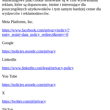
Marketingowe pliki cookie stosowane są w celu wyświetlania
reklam, które są dopasowane, istotne i interesujące dla
poszczególnych użytkowników i tym samym bardziej cenne dla
wydawców i reklamodawców.
Meta Platforms, Inc.
https://www.facebook.com/privacy/policy/?
entry_point=data_policy_redirect&entry=0
Google
https://policies.google.com/privacy
LinkedIn
https://www.linkedin.com/legal/privacy-policy
You Tube
https://policies.google.com/privacy
X
https://twitter.com/pl/privacy
TikTok