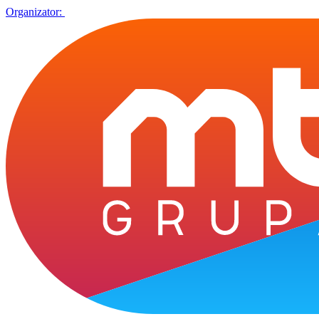
Organizator: