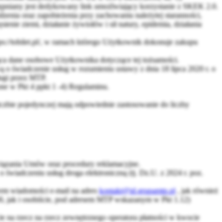
pniany jest dedykowany link umożlwiający korzystanie z SKEK 2.0.
enia oraz zapobieżenia przy zachowaniu należytej staranności,
enie ziemi, działanie żywiołów i sił natury, epidemia, działania
s://tobilet.pl/, w ramach którego Użytkownik dokonuje zakupu
ca dane osobowe Użytkownika dotyczące tej tożsamości.
 świadczenie usług w rozumieniu ustawy z dnia 18 lipca 2020 r. o
ługi przez MTP.
ne w Pkt 4 ppkt 1 -4) Regulaminu.
iczbie pojedynczej mają odpowiednie zastosowanie do liczby
związania Umów oraz procedury reklamacyjne.
 świadczeniu usług droga elektroniczną (tj. Dz.U. z 2024 r. poz.
em wiadomości e-mail na adres
kontakt@id.grupamtp.pl
, jak również
, jak i osobiście, pod adresem MTP wskazanym w Pkt 1.12)
ie na rzecz na rzecz zewnętrznego operatora płatności w kwocie