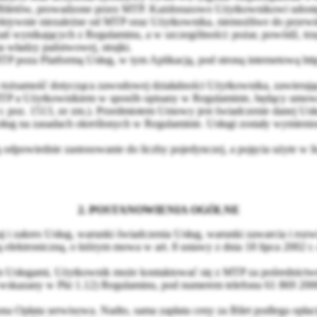
a Biletów, prowadzone przez MTP. Każdorazowo Użytkownikowi udostę
ktywnie niezależne od MTP oraz Użytkownika, niemożliwe do przewidz
ń wynikających z Regulaminu, a w szczególności: pożar, powódź, trzęsi
ia władzy państwowej, strajki.
P poza Platformą Usług, w tym Aplikacją, pod stroną internetową http
tożsamość dotycząca zawodowej działalności Użytkownika, zawierają
TP a Użytkownikiem w sposób opisany w Regulaminie, będący umową o
4 r. poz. 1513, ze zm.). Przedmiotem Umowy jest świadczenie danej Us
ług na zasadach określonych w Regulaminie. Usługi zostały wymienio
odpowiednie zastosowanie do liczby pojedynczej, a pojęcia użyte w l
2. POSTANOWIENIA OGÓLNE
aj i zakres Usług, warunki świadczenia Usług, warunki zawarcia i ro
lektroniczną, o którym mowa w art. 8 ustawy z dnia 18 lipca 2002 r. o
m Usługami, Użytkownik może kontaktować się z MTP za pośrednictw
wskazany w Pkt 1.12) Regulaminu, pod numerem telefonu 61 869 2000
na Opłata serwisowa. Nadto, sama zapłata ceny za Bilet podlega opłac