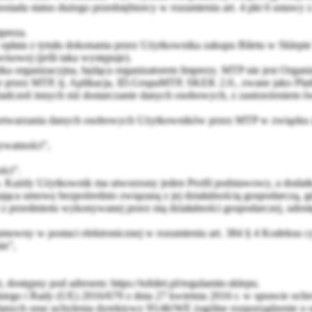
iada status dużego przedsiębiorcy w rozumieniu art. 4 pkt 6 ustawy 
preza.
 opłata z tytułu dokonania przez Użytkownika zakupu Biletu w Sklepi
isowej (jeśli taka występuje).
tka organizacyjna, będąca organizatorem Imprezy. MTP nie jest Organ
 przez MTP, tj. Aplikacja, ID.GrupaMTP, SKEK 2.0., zwane jako Platf
wiadczeń innych niż dostarczanie danych osobowych, z zastrzeżenie
zetwarzania danych osobowych Użytkowników przez MTP w związku ze
ywatności”,
ści”.
. Każdy Użytkownik ma utworzony jeden Profil podstawowy, a doda
jąca umowę bezpośrednio związaną z jej działalnością gospodarczą, gdy
 przedmiotu wykonywanej przez nią działalności gospodarczej, udostę
umowny w postaci elektronicznej w rozumieniu art. 384 § 4 Kodeksu c
in”,
dostępny pod adresem: https://tobilet.pl/regulamin-sklepu.
iego i Rady (UE) 2016/679 z dnia 27 kwietnia 2016 r. w sprawie och
ych oraz uchylenia dyrektywy 95/46/WE (ogólne rozporządzenie o och