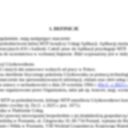
1. DEFINICJE
egulaminie, mają następujące znaczenie:
ośrednictwem której MTP świadczy Usługi Aplikacji. Aplikację można 
eracyjnych iOS i Android. Całość praw do Aplikacji przysługuje MTP.
u do uczestnictwa w wybranej Imprezie. Bilet wyposażony jest w ind
acji Użytkownikom.
el i innych dni ustawowo wolnych od pracy w Polsce.
na określenie fizycznego położenia Użytkownika za pomocą technologii
tarczenie mu spersonalizowanych informacji, reklam oraz ofert usług i
u
ustawy o rachunkowości z dnia 29 września 1994 r.
(Dz.U. z 2023 r.
ne organizowane przez Organizatora, takie jak np. koncert, targi, wys
 MTP za pośrednictwem, którego MTP umożliwia Użytkownikowi korzy
eks cywilny (tj. Dz.U. z 2025 r. poz. 1071).
ika w Platformie Usług.
ci prawnej niezwiązanej bezpośrednio z jej działalnością gospodarcz
siedzibą w Poznaniu, ul. Głogowska 10, 60-734 Poznań, wpisana do R
to i Wilda w Poznaniu, VIII Wydział Gospodarczy Krajowego Reje